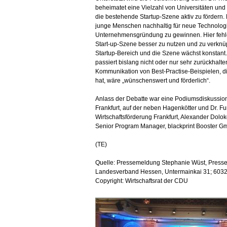
beheimatet eine Vielzahl von Universitäten un
die bestehende Startup-Szene aktiv zu fördern. 
junge Menschen nachhaltig für neue Technolog
Unternehmensgründung zu gewinnen. Hier fehlen
Start-up-Szene besser zu nutzen und zu verknüpf
Startup-Bereich und die Szene wächst konstant. 
passiert bislang nicht oder nur sehr zurückhalte
Kommunikation von Best-Practise-Beispielen, d
hat, wäre „wünschenswert und förderlich“.
Anlass der Debatte war eine Podiumsdiskussion
Frankfurt, auf der neben Hagenkötter und Dr. F
Wirtschaftsförderung Frankfurt, Alexander Do
Senior Program Manager, blackprint Booster Gm
(TE)
Quelle: Pressemeldung Stephanie Wüst, Presse- u
Landesverband Hessen, Untermainkai 31; 60329
Copyright: Wirtschaftsrat der CDU