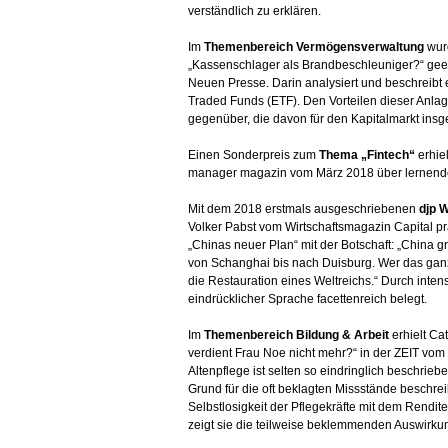
verständlich zu erklären.
Im
Themenbereich Vermögensverwaltung
wurd
„Kassenschlager als Brandbeschleuniger?“ geehr
Neuen Presse. Darin analysiert und beschreib
Traded Funds (ETF). Den Vorteilen dieser Anlagef
gegenüber, die davon für den Kapitalmarkt ins
Einen Sonderpreis zum
Thema „Fintech“
erhie
manager magazin vom März 2018 über lernende
Mit dem 2018 erstmals ausgeschriebenen
djp W
Volker Pabst vom Wirtschaftsmagazin Capital pr
„Chinas neuer Plan“ mit der Botschaft: „China g
von Schanghai bis nach Duisburg. Wer das ganze 
die Restauration eines Weltreichs.“ Durch inten
eindrücklicher Sprache facettenreich belegt.
Im
Themenbereich Bildung & Arbeit
erhielt Ca
verdient Frau Noe nicht mehr?“ in der ZEIT vom
Altenpflege ist selten so eindringlich beschriebe
Grund für die oft beklagten Missstände beschrei
Selbstlosigkeit der Pflegekräfte mit dem Rendit
zeigt sie die teilweise beklemmenden Auswirku