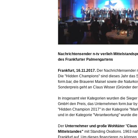
Nachrichtensender n-tv verlieh Mittelstands
des Frankfurter Palmengartens
Frankfurt, 16.11.2017.
Der Nachrichtensender n
Die "Hidden Champions" sind dieses Jahr das
form.bar, die Brauerei Maisel sowie die Naturk
Sonderpreis geht an Claus Wisser (Gründer de
In insgesamt vier Kategorien wurden die Sieger 
GmbH den Preis, das Unternehmen form.bar by ok
"Hidden Champion 2017" in der Kategorie "Mark
und in der Kategorie "Verantwortung" wurde d
Der
Unternehmer und große Wohltäter
"
Claus
Mittelstandes"
mit Standing Ovations. 1963 na
Frankfurt auf. Um dieses finanzieren zu können,