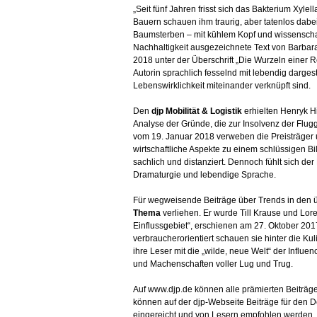
„Seit fünf Jahren frisst sich das Bakterium Xyle
Bauern schauen ihm traurig, aber tatenlos dabe
Baumsterben – mit kühlem Kopf und wissenschaft
Nachhaltigkeit ausgezeichnete Text von Barba
2018 unter der Überschrift „Die Wurzeln einer R
Autorin sprachlich fesselnd mit lebendig darges
Lebenswirklichkeit miteinander verknüpft sind.
Den
djp Mobilität & Logistik
erhielten Henryk H
Analyse der Gründe, die zur Insolvenz der Flugge
vom 19. Januar 2018 verweben die Preisträger u
wirtschaftliche Aspekte zu einem schlüssigen Bi
sachlich und distanziert. Dennoch fühlt sich d
Dramaturgie und lebendige Sprache.
Für wegweisende Beiträge über Trends in den ü
Thema
verliehen. Er wurde Till Krause und Lor
Einflussgebiet“, erschienen am 27. Oktober 20
verbraucherorientiert schauen sie hinter die 
ihre Leser mit die „wilde, neue Welt“ der Influ
und Machenschaften voller Lug und Trug.
Auf www.djp.de können alle prämierten Beiträge
können auf der djp-Webseite Beiträge für den 
eingereicht und von Lesern empfohlen werden. 