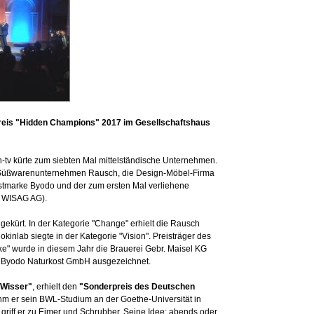
preis "Hidden Champions" 2017 im Gesellschaftshaus
-tv kürte zum siebten Mal mittelständische Unternehmen.
 Süßwarenunternehmen Rausch, die Design-Möbel-Firma
ostmarke Byodo und der zum ersten Mal verliehene
r WISAG AG).
gekürt. In der Kategorie "Change" erhielt die Rausch
inlab siegte in der Kategorie "Vision". Preisträger des
e" wurde in diesem Jahr die Brauerei Gebr. Maisel KG
ie Byodo Naturkost GmbH ausgezeichnet.
 Wisser"
, erhielt den
"Sonderpreis des Deutschen
hm er sein BWL-Studium an der Goethe-Universität in
 griff er zu Eimer und Schrubber. Seine Idee: abends oder