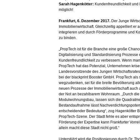
Sarah Hagenkötter:
Kundenfreundlichkeit und 
möglich!
Frankfurt, 6. Dezember 2017.
Der Junge Wirtsch
Immobilienwirtschaft. Gleichzeitig appelliert er 
integrieren und durch Förderprogramme und Ko
zu binden.
„PropTech ist für die Branche eine große Chance
Digitalisierung und Standardisierung Prozesse e
Kundenfreundlichkeit zu verbessern. Wenn ma
PropTech hat das Potenzial, Unternehmen krise
Landesvorsitzende des Jungen Wirtschaftsrate
bei der blackprint Booster GmbH. PropTech als s
wegzudenken, sei für die breite Bevölkerung a
neuen Prozesse der Immobilienwirtschaft auch 
der Not an bezahlbarem Wohnraum. „Durch die
Modulwohnungsbau, lassen sich die Quadratmeter
Bestandaufnahme lässt Nachverdichtungspotenti
entscheidender Bedeutung“, zog Hagenkötter Bi
PropTech-Szene. Der Stadt fehle es aber entspr
Förderung der Expertise kann Frankfurter Vorrei
allein macht diese Stadt nicht groß.“
Unterstützt wird die Positionierung durch Dr. T