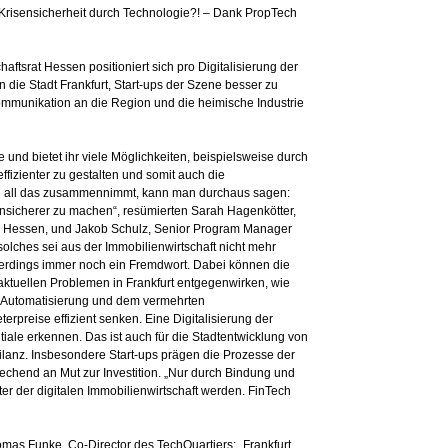
Krisensicherheit durch Technologie?! – Dank PropTech
aftsrat Hessen positioniert sich pro Digitalisierung der
an die Stadt Frankfurt, Start-ups der Szene besser zu
mmunikation an die Region und die heimische Industrie
 und bietet ihr viele Möglichkeiten, beispielsweise durch
ffizienter zu gestalten und somit auch die
n all das zusammennimmt, kann man durchaus sagen:
nsicherer zu machen“, resümierten Sarah Hagenkötter,
s Hessen, und Jakob Schulz, Senior Program Manager
olches sei aus der Immobilienwirtschaft nicht mehr
llerdings immer noch ein Fremdwort. Dabei können die
aktuellen Problemen in Frankfurt entgegenwirken, wie
 Automatisierung und dem vermehrten
preise effizient senken. Eine Digitalisierung der
ale erkennen. Das ist auch für die Stadtentwicklung von
lanz. Insbesondere Start-ups prägen die Prozesse der
echend an Mut zur Investition. „Nur durch Bindung und
ter der digitalen Immobilienwirtschaft werden. FinTech
homas Funke, Co-Director des TechQuartiers: „Frankfurt