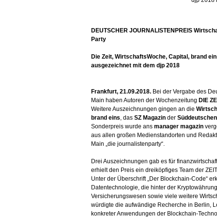
DEUTSCHER JOURNALISTENPREIS Wirtschaft | B
Party
Die Zeit, WirtschaftsWoche, Capital, brand e
ausgezeichnet mit dem djp 2018
Frankfurt, 21.09.2018.
Bei der Vergabe des Deut
Main haben Autoren der Wochenzeitung
DIE ZE
Weitere Auszeichnungen gingen an die
Wirtsc
brand eins
, das
SZ Magazin
der
Süddeutschen
Sonderpreis wurde ans
manager magazin
verg
aus allen großen Medienstandorten und Redakti
Main „die journalistenparty“.
Drei Auszeichnungen gab es für finanzwirtscha
erhielt den Preis ein dreiköpfiges Team der ZE
Unter der Überschrift „Der Blockchain-Code“ erk
Datentechnologie, die hinter der Kryptowährung 
Versicherungswesen sowie viele weitere Wirtsc
würdigte die aufwändige Recherche in Berlin, 
konkreter Anwendungen der Blockchain-Technolo