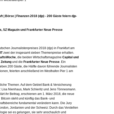
örse | Finanzen 2018 (djp) - 200 Gäste feiern djp-
ins, SZ Magazin und Frankfurter Neue Presse
schen Journalistenpreises 2018 (djp) in Frankfurt am
IT
zwei der insgesamt sieben Themenpreise erhalten.
haftsWoche
, die beiden Wirtschaftsmagazine
Capital und
 Zeitung
und die
Frankfurter Neue Presse
. Ein
eben.200 Gäste, die Hälfte davon führende Journalisten
onen, feierten anschließend im Westhafen Pier 1 am
ftliche Themen. Auf dem Gebiet Bank & Versicherung
IT: Lisa Nienhaus, Mark Schieritz und Jens Tönnesmann.
lärt ihr Beitrag, erschienen am 1. März 2018, die neue
Bitcoin steht und künftig das Bank- und
haftsbereiche fundamental verändern kann. Die Jury
London, Jordanien und der Schweiz: Durch das Vorstellen
gie sei es gelungen, sie sehr anschaulich und