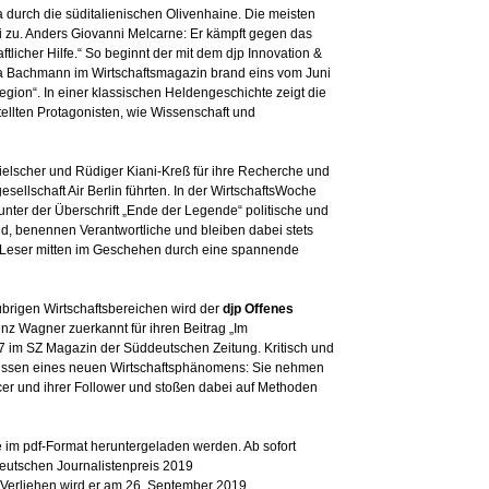
lla durch die süditalienischen Olivenhaine. Die meisten
i zu. Anders Giovanni Melcarne: Er kämpft gegen das
licher Hilfe.“ So beginnt der mit dem djp Innovation &
ra Bachmann im Wirtschaftsmagazin brand eins vom Juni
egion“. In einer klassischen Heldengeschichte zeigt die
tellten Protagonisten, wie Wissenschaft und
ielscher und Rüdiger Kiani-Kreß für ihre Recherche und
sellschaft Air Berlin führten. In der WirtschaftsWoche
nter der Überschrift „Ende der Legende“ politische und
ld, benennen Verantwortliche und bleiben dabei stets
er Leser mitten im Geschehen durch eine spannende
brigen Wirtschaftsbereichen wird der
djp Offenes
enz Wagner zuerkannt für ihren Beitrag „Im
17 im SZ Magazin der Süddeutschen Zeitung. Kritisch und
Kulissen eines neuen Wirtschaftsphänomens: Sie nehmen
encer und ihrer Follower und stoßen dabei auf Methoden
 im pdf-Format heruntergeladen werden. Ab sofort
Deutschen Journalistenpreis 2019
Verliehen wird er am 26. September 2019.