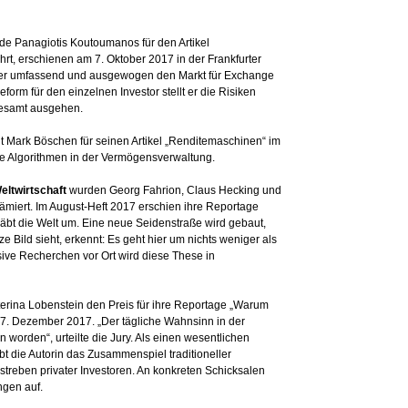
e Panagiotis Koutoumanos für den Artikel
t, erschienen am 7. Oktober 2017 in der Frankfurter
t er umfassend und ausgewogen den Markt für Exchange
orm für den einzelnen Investor stellt er die Risiken
gesamt ausgehen.
lt Mark Böschen für seinen Artikel „Renditemaschinen“ im
 Algorithmen in der Vermögensverwaltung.
eltwirtschaft
wurden Georg Fahrion, Claus Hecking und
ämiert. Im August-Heft 2017 erschien ihre Reportage
räbt die Welt um. Eine neue Seidenstraße wird gebaut,
Bild sieht, erkennt: Es geht hier um nichts weniger als
sive Recherchen vor Ort wird diese These in
terina Lobenstein den Preis für ihre Reportage „Warum
 7. Dezember 2017. „Der tägliche Wahnsinn in der
n worden“, urteilte die Jury. Als einen wesentlichen
bt die Autorin das Zusammenspiel traditioneller
estreben privater Investoren. An konkreten Schicksalen
ngen auf.